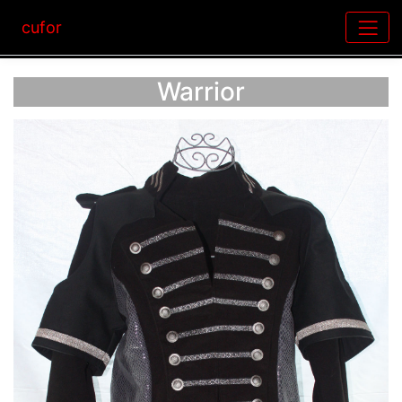
cufor
Warrior