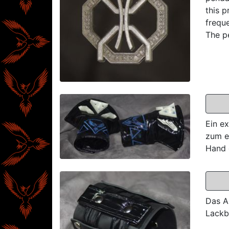
this p
frequ
The p
Ein e
zum e
Hand 
Das A
Lackbä