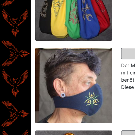
Der M
mit e
benöt
Diese 