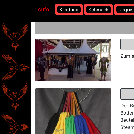
cufor
Kleidung
Schmuck
Requis
Zum a
Der Be
Boden
Beute
Steam