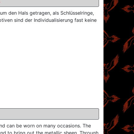
s
 um den Hals getragen, als Schlüsselringe,
ven sind der Individualisierung fast keine
 and can be worn on many occasions. The
d to bring out the metallic sheen. Through