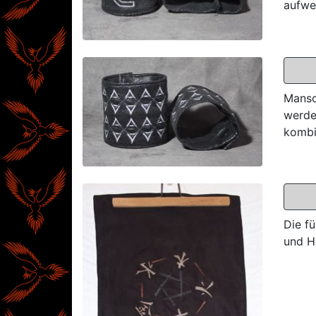
aufwe
Mansc
werde
kombi
Die f
und H