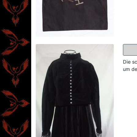
Die s
um de