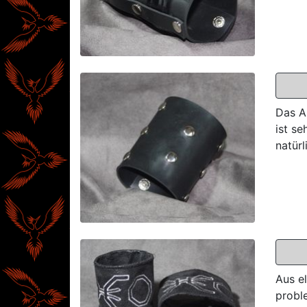
Das A
ist s
natürl
Aus e
probl