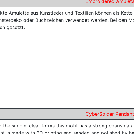
Embroidered Amulet
kte Amulette aus Kunstleder und Textilien können als Kette
ensterdeko oder Buchzeichen verwendet werden. Bei den Moti
en gesetzt.
CyberSpider Pendant
o the simple, clear forms this motif has a strong charisma
nt is made with 3D printing and sanded and polished by han