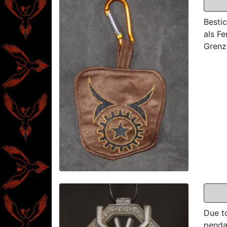
Bestic
als F
Grenz
Due t
penda