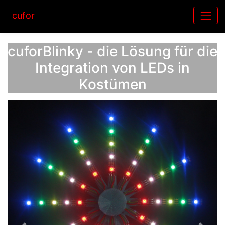
cufor
cuforBlinky - die Lösung für die
Integration von LEDs in
Kostümen